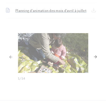
Planning d'animation des mois d'avril à juillet
Diaporama précédent
Diapor
1
/14