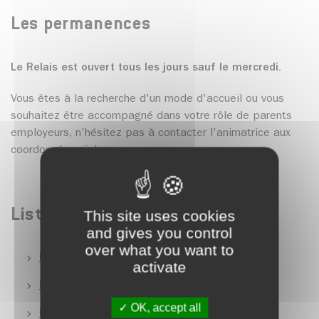
Les permanences
Le Relais est ouvert tous les jours sauf le mercredi.
Vous êtes à la recherche d'un mode d'accueil ou vous
souhaitez être accompagné dans votre rôle de parents
employeurs, n'hésitez pas à contacter l'animatrice aux
coordonnées ci-dessus.
Liste des Assistants Maternels
This site uses cookies
and gives you control
over what you want to
Pour la commune de Tencin
activate
Pour la commune de Le Champ Près Froges
OK, accept all
Pour la commune de La Pierre