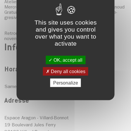
Atelier 9-15 ans - 15h30 à 16h45.
Mercredi 4 novembre au Centre socioculturel de Brignoud
Gratuit sur réservation à animation.espacearagon@le-
gresivaudan.fr
This site uses cookies
and gives you control
Retrouvez Poucette au Coléo de Pontcharra le 8
over what you want to
novembre 2026 à 17h.
activate
Infos pratiques
OK, accept all
Horaires
Deny all cookies
Personalize
Samedi 7 novembre 2026 à 10h30.
Adresse
Espace Aragon - Villard-Bonnot
19 Boulevard Jules Ferry