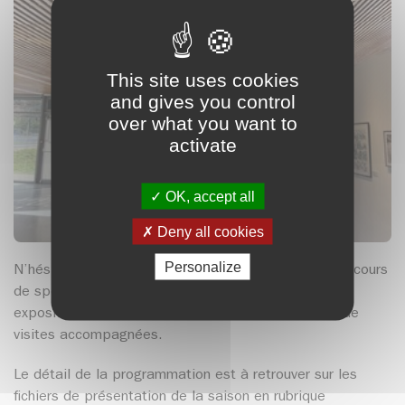
This site uses cookies
and gives you control
over what you want to
activate
OK, accept all
Deny all cookies
Personalize
N’hésitez pas à nous contacter pour élaborer un parcours
de spectateurs autour de la programmation des
expositions ou pour nous informer de vos souhaits de
visites accompagnées.
Le détail de la programmation est à retrouver sur les
fichiers de présentation de la saison en rubrique