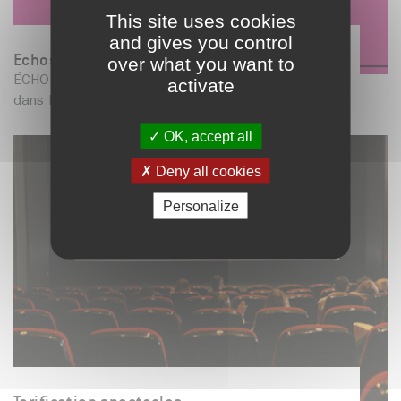
This site uses cookies
and gives you control
Echos - Saison hors les murs
over what you want to
ÉCHOS, c’est une saison 100 % hors les murs
activate
dans le Grésivaudan qui réunit des proposit...
OK, accept all
Deny all cookies
Personalize