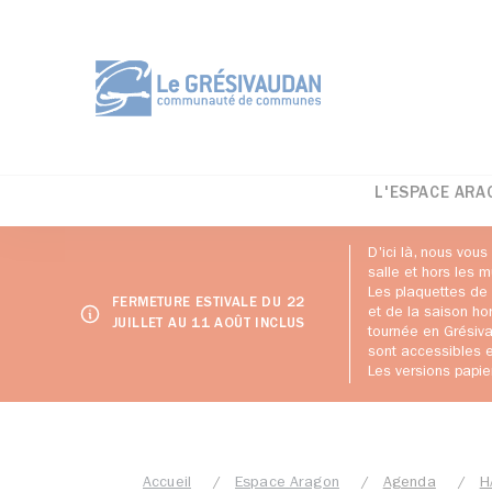
L'ESPACE ARA
D'ici là, nous vous
salle et hors les 
Les plaquettes de 
FERMETURE ESTIVALE DU 22
et de la saison ho
JUILLET AU 11 AOÛT INCLUS
tournée en Grésiv
sont accessibles e
Les versions papie
Accueil
Espace Aragon
Agenda
H