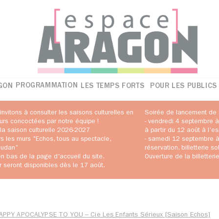
PROGRAMMATION
GON
LES TEMPS FORTS
POUR LES PUBLICS
 invitons à consulter les saisons culturelles en
Soirée de lancement de 
murs concoctées par notre équipe !
- vendredi 4 septembre à
la saison culturelle 2026-2027
à partir du 12 août à l'
rs les murs "Echos, tous au spectacle,
- samedi 12 septembre à 
audan"
réservation, billetterie s
n bas de la page d'accueil du site.
Ouverture de la billetter
r seront disponibles dès le 17 août.
APPY APOCALYPSE TO YOU – Cie Les Enfants Sérieux [Saison Echos]