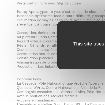
Participation libre avec 2kg de culture
Happy Apocalypse to you, c’est un duo de clown, mât
inlassable optimisme face à toute difficulté, y comp
exhumation de vinyles et toujours avec humour, ce s
s’évertuent à trouver comment organiser cet événe
Conception, écriture et mise en scène : Les Enfants 
Au plateau : Ilaria Romanini, Jaime Monfort Miralles
Regard extérieur, dramaturgie et jeu : Heinzi Lorenz
This site uses
Régie : Célia Idir, en alternance avec Théo Vallée e
Costumes : Jessica Chomet
Construction mât chinois : Ateliers de La Gare à Coul
Construction plancher : Les Ateliers de la Folle Allur
Administration de production et diffusion : Théa B
Production : Les Enfants Sérieux
Coproductions :
La Cascade, Pôle National Cirque Ardèche Auvergne-Rh
Quelques p’Arts, Centre National des Arts de la Rue
Compagnie associée : La Verrerie d’Alès, Pôle Natio
Avec le soutien des Ateliers Medicis
Accueils en résidence :
L'Académie Fratellini, Saint Denis (93) - La Cascade