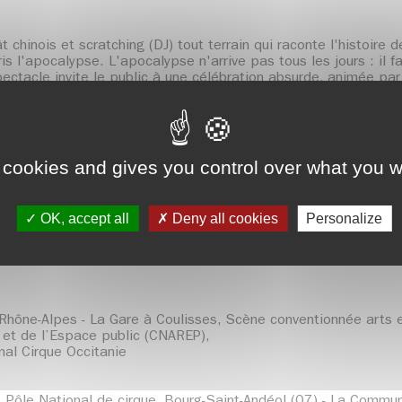
 chinois et scratching (DJ) tout terrain qui raconte l'histoire
ris l'apocalypse. L'apocalypse n'arrive pas tous les jours : il f
pectacle invite le public à une célébration absurde, animée p
ment unique.
Sérieux
en
 cookies and gives you control over what you w
t Marilyn Etienne-Bon
isses, Scène conventionné arts en territoire arts de la rue et 
OK, accept all
Deny all cookies
Personalize
e, Guillaume Balès
essonneau
ône-Alpes - La Gare à Coulisses, Scène conventionnée arts en 
 et de l’Espace public (CNAREP),
nal Cirque Occitanie
, Pôle National de cirque, Bourg-Saint-Andéol (07) - La Comm