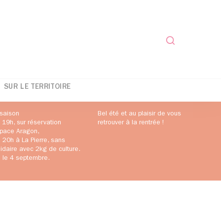
Formulaire d
SUR LE TERRITOIRE
saison
Bel été et au plaisir de vous
 19h, sur réservation
retrouver à la rentrée !
espace Aragon,
20h à La Pierre, sans
olidaire avec 2kg de culture.
ie le 4 septembre.