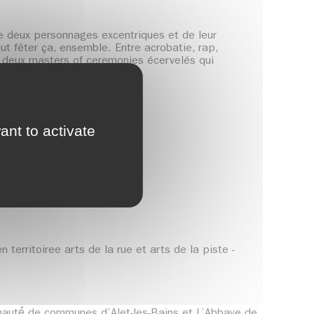
 de deux personnages excentriques et de leur
aut fêter ça, ensemble. Entre acrobatie, rap,
ar deux masters of ceremonies écervelés qui
ant to activate
arts de la piste
territoiree arts de la rue et arts de la piste -
unauté́ de communes d’Alet-les-Bains et L’Abbaye de