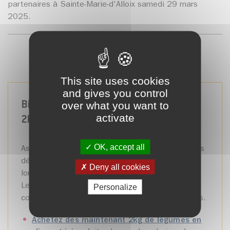
partenaires à Sainte-Marie-d'Alloix samedi 29 mars
2025.
This site uses cookies
and gives you control
over what you want to
Billetterie solidaire : Echos s'associe à
activate
2kg de culture
OK, accept all
Association iséroise,
2kg de culture
aide les plus
démunis en récoltant des denrées alimentaires
Deny all cookies
lors d'événements culturels !
Les spectacles sont gratuits mais vos
Personalize
contributions sont encouragées selon vos moyens.
Achetez dès maintenant 2kg de légumes en