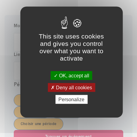
Mot-clé
This site uses cookies
and gives you control
over what you want to
Lieu
activate
OK, accept all
Période :
Deny all cookies
Personalize
Aujourd'hui
Cette semaine
Ce week end
Ce mois-ci
Choisir une période