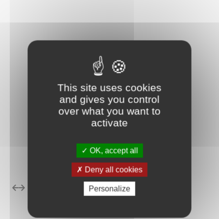
This site uses cookies
and gives you control
over what you want to
activate
OK, accept all
Deny all cookies
Personalize
édent
Suivant