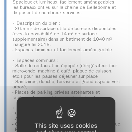
Spacieux et lumineux, facilement aménageables,
les bureaux ont vu sur la chaîne de Belledonne et
disposent de nombreux services.
• Description du bien :
- 36.5 m² de surface utile de bureaux disponibles
(avec la possibilité de 14 m² de surface
supplémentaire) dans un bâtiment de 1040 m²
inauguré fin 2018.
- Espaces lumineux et facilement aménageable
• Espaces communs :
- Salle de restauration équipée (réfrigérateur, four
micro-onde, machine à café, plaque de cuisson,
etc.) pour les pauses déjeuner sur place
- Sanitaires, douche, terrasse et grand espace vert
arboré,
- Places de parking privées attenantes et
facilement accessibles pour les véhicules
• Services & équipements disponibles sur site :
- Climatisation,
- Alarme, télésurveillance,
This site uses cookies
- Contrôle d’accès, interphone, portier électronique,
- Possibilité de connexion internet