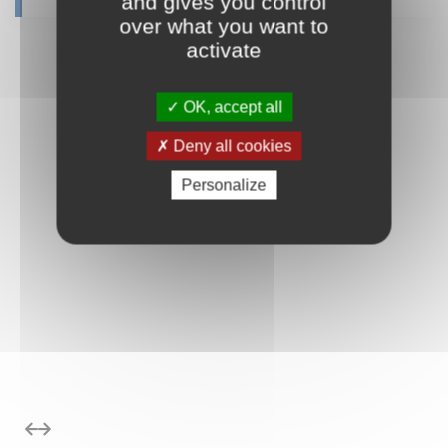
and gives you control
over what you want to
activate
OK, accept all
Deny all cookies
Personalize
édent
Suivant