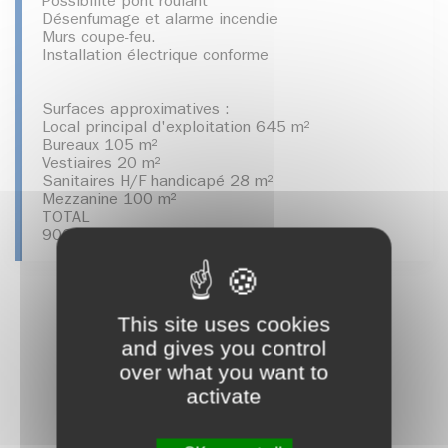
Possibilité pont roulant
Désenfumage et alarme incendie
Murs coupe-feu.
Installation électrique conforme
Surfaces approximatives :
Local principal d'exploitation 645 m²
Bureaux 105 m²
Vestiaires 20 m²
Sanitaires H/F handicapé 28 m²
Mezzanine 100 m²
TOTAL
900 m²
This site uses cookies
and gives you control
over what you want to
activate