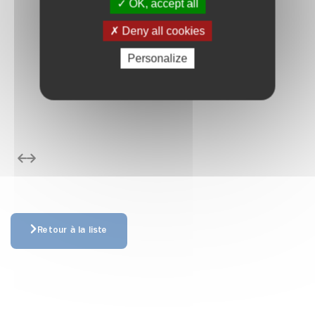
OK, accept all
Deny all cookies
Personalize
édent
Suivant
Retour à la liste