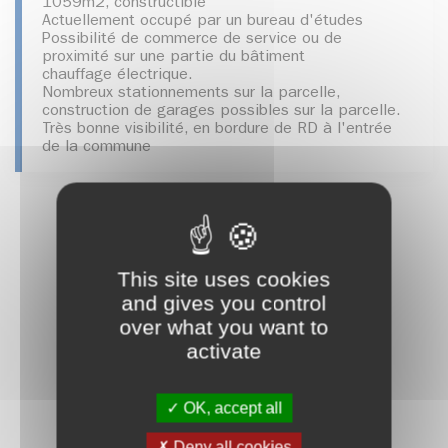
1059m2, constructible
Actuellement occupé par un bureau d'études
Possibilité de commerce de service ou de
proximité sur une partie du bâtiment
chauffage électrique.
Nombreux stationnements sur la parcelle,
construction de garages possibles sur la parcelle.
Très bonne visibilité, en bordure de RD à l'entrée
de la commune
This site uses cookies
and gives you control
over what you want to
activate
OK, accept all
Deny all cookies