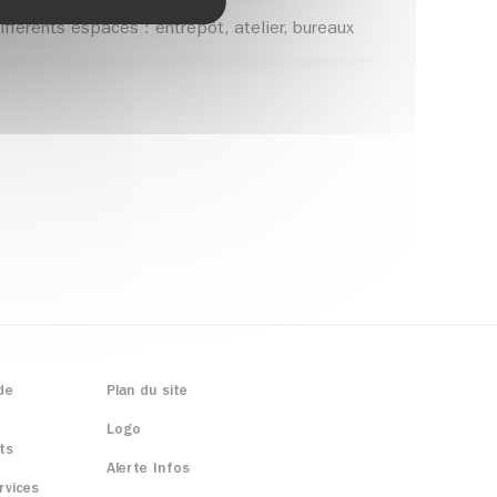
fférents espaces : entrepôt, atelier, bureaux
de
Plan du site
Logo
ts
Alerte Infos
rvices