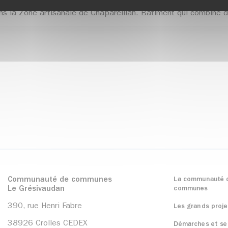
s la Zone artisanale de Chapareillan. Bâtiment qui combine di
Communauté de communes
La communauté 
Le Grésivaudan
communes
390, rue Henri Fabre
Les grands proje
38926 Crolles CEDEX
Démarches et se