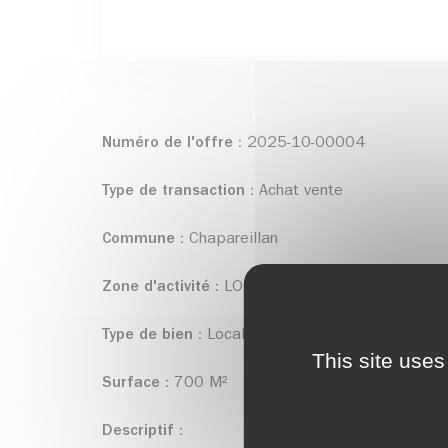
Numéro de l'offre :
2025-10-00004
Type de transaction :
Achat vente
Commune :
Chapareillan
Zone d'activité :
LONGIFAN
Type de bien :
Local d'activité
This site uses
Surface :
700 M²
Descriptif :