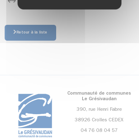
édent
Suivant
Retour à la liste
Communauté de communes
Le Grésivaudan
390, rue Henri Fabre
38926 Crolles CEDEX
04 76 08 04 57